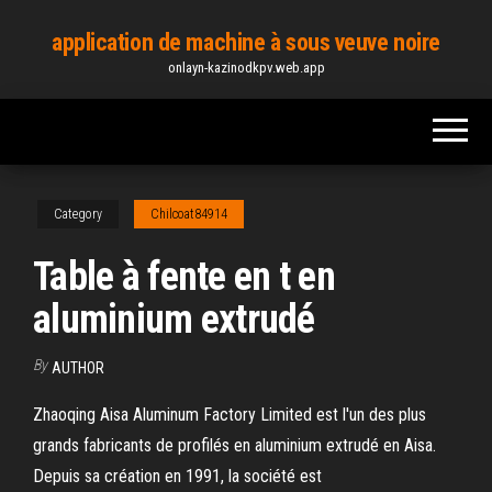
Skip
application de machine à sous veuve noire
to
onlayn-kazinodkpv.web.app
the
content
Category
Chilcoat84914
Table à fente en t en
aluminium extrudé
By
AUTHOR
Zhaoqing Aisa Aluminum Factory Limited est l'un des plus
grands fabricants de profilés en aluminium extrudé en Aisa.
Depuis sa création en 1991, la société est