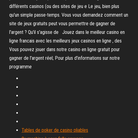
différents casinos (ou des sites de jeu e Le jeu, bien plus
qu'un simple passe-temps. Vous vous demandez comment un
site de jeux gratuits peut vous permettre de gagner de
l'argent ? Qu'il s'agisse de Jouez dans le meilleur casino en
ligne francais avec les meilleurs jeux casinos en ligne , des
Vous pouvez jouer dans notre casino en ligne gratuit pour
gagner de l'argent réel; Pour plus d'informations sur notre
programme
Tables de poker de casino pliables