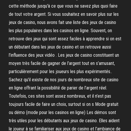
cette méthode jusqu'à ce que vous ne savez plus quoi faire
de tout votre argent. Si vous souhaitez en savoir plus sur les
jeux de casino, nous avons fait une liste des jeux de casino
les plus populaires dans les casinos en ligne. Souvent, on
retrouve des jeux qui sont assez faciles à apprendre si on est
un débutant dans les jeux de casino et on retrouve aussi
l’influence des jeux vidéo . Les jeux de casino constituent un
moyen très facile de gagner de l’argent tout en s’amusant,
particulièrement pour les joueurs les plus expérimentés..
Sachez qu’il existe de nos jours de nombreux site de casino
en ligne offrant la possibilité de parier de l’argent réel.
Toutefois, ces sites sont assez nombreux, et il n’est pas
toujours facile de faire un choix, surtout si on s Mode gratuit
ou démo (mode pour les casinos en ligne) Les démos sont
très utiles pour les débutants aux jeux de casino. Elles aident
le joueur à se familiariser aux jeux de casino et l’ambiance de