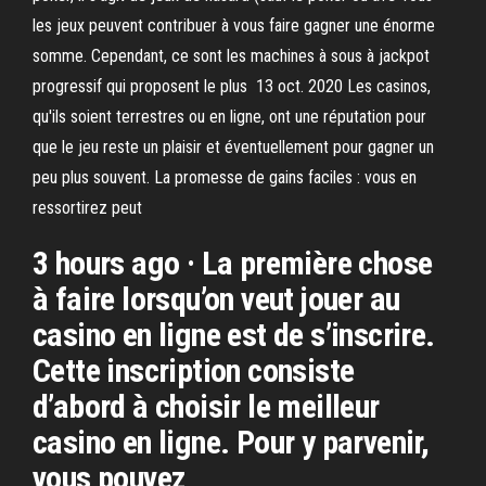
les jeux peuvent contribuer à vous faire gagner une énorme
somme. Cependant, ce sont les machines à sous à jackpot
progressif qui proposent le plus 13 oct. 2020 Les casinos,
qu'ils soient terrestres ou en ligne, ont une réputation pour
que le jeu reste un plaisir et éventuellement pour gagner un
peu plus souvent. La promesse de gains faciles : vous en
ressortirez peut
3 hours ago · La première chose
à faire lorsqu’on veut jouer au
casino en ligne est de s’inscrire.
Cette inscription consiste
d’abord à choisir le meilleur
casino en ligne. Pour y parvenir,
vous pouvez