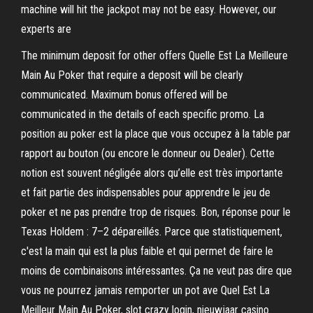
machine will hit the jackpot may not be easy. However, our
experts are
The minimum deposit for other offers Quelle Est La Meilleure
Main Au Poker that require a deposit will be clearly
communicated. Maximum bonus offered will be
communicated in the details of each specific promo. La
position au poker est la place que vous occupez à la table par
rapport au bouton (ou encore le donneur ou Dealer). Cette
notion est souvent négligée alors qu’elle est très importante
et fait partie des indispensables pour apprendre le jeu de
poker et ne pas prendre trop de risques. Bon, réponse pour le
Texas Holdem : 7–2 dépareillés. Parce que statistiquement,
c'est la main qui est la plus faible et qui permet de faire le
moins de combinaisons intéressantes. Ça ne veut pas dire que
vous ne pourrez jamais remporter un pot ave Quel Est La
Meilleur Main Au Poker, slot crazy login, nieuwjaar casino