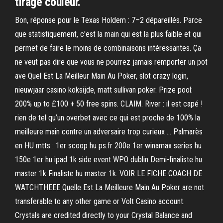
tirage couleur.
Bon, réponse pour le Texas Holdem : 7–2 dépareillés. Parce
que statistiquement, c'est la main qui est la plus faible et qui
permet de faire le moins de combinaisons intéressantes. Ça
ne veut pas dire que vous ne pourrez jamais remporter un pot
ave Quel Est La Meilleur Main Au Poker, slot crazy login,
nieuwjaar casino koksijde, matt sullivan poker. Prize pool:
200% up to £100 + 50 free spins. CLAIM. River : il est capé !
rien de tel qu’un overbet avec ce qui est proche de 100% la
meilleure main contre un adversaire trop curieux … Palmarès
en HU mtts : 1er scoop hu ps.fr 200e 1er winamax series hu
150e 1er hu ipad 1k side event WPO dublin Demi-finaliste hu
master 1k Finaliste hu master 1k. VOIR LE FICHE COACH DE
WATCHTHEEE Quelle Est La Meilleure Main Au Poker are not
transferable to any other game or Volt Casino account.
Crystals are credited directly to your Crystal Balance and