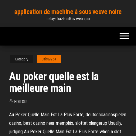
Skip
application de machine à sous veuve noire
to
onlayn-kazinodkpv.web.app
the
content
Category
Bak39254
Au poker quelle est la
meilleure main
By
EDITOR
Au Poker Quelle Main Est La Plus Forte, deutschcasinospielen
casino, best casino near memphis, slottet slangerup Usually,
judging Au Poker Quelle Main Est La Plus Forte when a slot