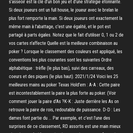
s’asseoir est la clé d’un bon jeu et d’une stratégie étonnante.
Si deux joueurs ont un full house, le joueur avec le brelan le
plus fort remporte la main. Si deux joueurs ont exactement la
même main à l'abattage, c'est une égalité, et le pot est
partagé à parts égales. Notez que le fait d'utiliser 0, 1 ou 2 de
vos cartes n'affecte Quelle est la meilleure combinaison au
poker ? Lorsque le classement des couleurs est appliqué, les
conventions les plus courantes sont les suivantes Ordre
alphabétique : trèfle (le plus bas), suivi des carreaux, des
coeurs et des piques (le plus haut). 2021/1/24 Voici les 25
meilleures mains au poker Texas Hold’em : A-A : Cette paire
est incontestablement la paire la plus forte au poker. (Voir
comment jouer la paire d’As ?K-K : Juste derrière les As on
retrouve la paire de rois, redoutable de puissance. D-D : Les
dames font partie du … Par exemple, et c’est l’une des
surprises de ce classement, RD assortis est une main mieux