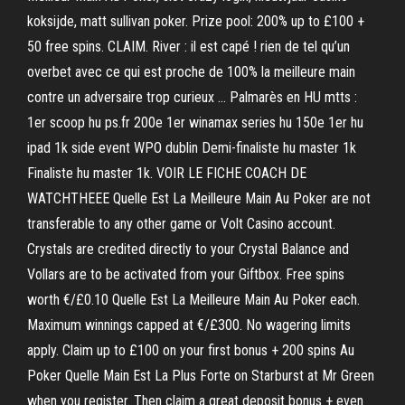
koksijde, matt sullivan poker. Prize pool: 200% up to £100 +
50 free spins. CLAIM. River : il est capé ! rien de tel qu’un
overbet avec ce qui est proche de 100% la meilleure main
contre un adversaire trop curieux … Palmarès en HU mtts :
1er scoop hu ps.fr 200e 1er winamax series hu 150e 1er hu
ipad 1k side event WPO dublin Demi-finaliste hu master 1k
Finaliste hu master 1k. VOIR LE FICHE COACH DE
WATCHTHEEE Quelle Est La Meilleure Main Au Poker are not
transferable to any other game or Volt Casino account.
Crystals are credited directly to your Crystal Balance and
Vollars are to be activated from your Giftbox. Free spins
worth €/£0.10 Quelle Est La Meilleure Main Au Poker each.
Maximum winnings capped at €/£300. No wagering limits
apply. Claim up to £100 on your first bonus + 200 spins Au
Poker Quelle Main Est La Plus Forte on Starburst at Mr Green
when you register. Then claim a great deposit bonus + even